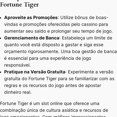
Fortune Tiger
Aproveite as Promoções
: Utilize bônus de boas-
vindas e promoções oferecidas pelo cassino para
aumentar seu saldo e prolongar seu tempo de jogo.
Gerenciamento de Banca
: Estabeleça um limite de
quanto você está disposto a gastar e siga esse
orçamento rigorosamente. Uma boa gestão de banca
é essencial para uma experiência de jogo
responsável.
Pratique na Versão Gratuita
: Experimente a versão
gratuita do Fortune Tiger para se familiarizar com as
regras e os recursos do jogo antes de apostar
dinheiro real.
Fortune Tiger é um slot online que oferece uma
combinação única de cultura asiática e recursos de
jogo emocionantes. Com gráficos impressionantes,